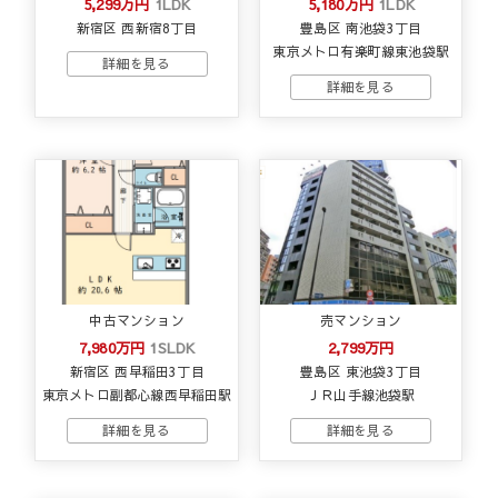
5,299万円
1LDK
5,180万円
1LDK
新宿区 西新宿8丁目
豊島区 南池袋3丁目
東京メトロ有楽町線東池袋駅
中古マンション
売マンション
7,980万円
1SLDK
2,799万円
新宿区 西早稲田3丁目
豊島区 東池袋3丁目
東京メトロ副都心線西早稲田駅
ＪＲ山手線池袋駅