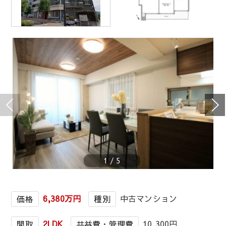
1
/
5
6,380万円
中古マンション
価格
種別
2LDK
10,300円
間取
共益費・管理費