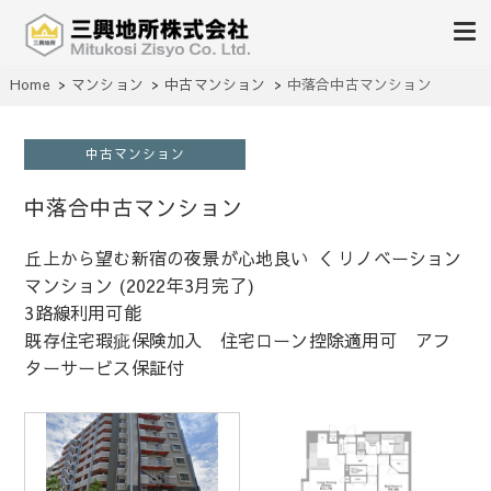
不動産の売買、賃貸、仲介、管理
Home
マンション
中古マンション
中落合中古マンション
三興地所株式会社
中古マンション
中落合中古マンション
丘上から望む新宿の夜景が心地良い ＜ リノベーション
マンション (2022年3月完了)
3路線利用可能
既存住宅瑕疵保険加入 住宅ローン控除適用可 アフ
ターサービス保証付