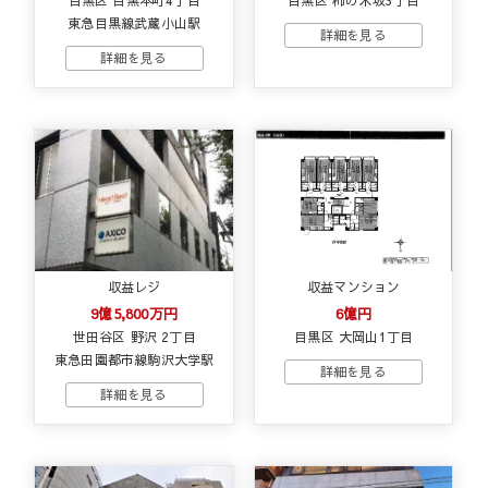
東急目黒線武蔵小山駅
収益レジ
収益マンション
9億5,800万円
6億円
世田谷区 野沢 2丁目
目黒区 大岡山1丁目
東急田園都市線駒沢大学駅