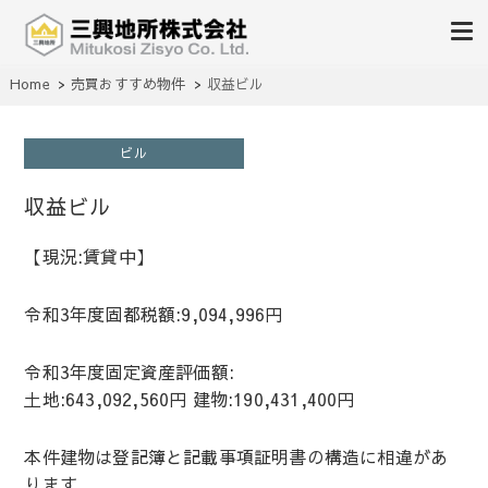
不動産の売買、賃貸、仲介、管理
Home
売買おすすめ物件
収益ビル
三興地所株式会社
ビル
収益ビル
【現況:賃貸中】
令和3年度固都税額:9,094,996円
令和3年度固定資産評価額:
土地:643,092,560円 建物:190,431,400円
本件建物は登記簿と記載事項証明書の構造に相違があ
ります