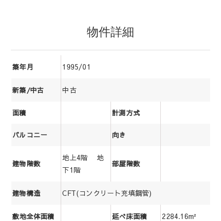
物件詳細
1995/01
築年月
中古
新築/中古
面積
計測方式
バルコニー
向き
地上4階 地
建物階数
部屋階数
下1階
CFT(コンクリート充填鋼管)
建物構造
2284.16m²
敷地全体面積
延べ床面積