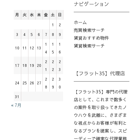
ナビゲーション
月
火
水
木
金
土
日
ホーム
1
2
売買検索サーチ
3
4
5
6
7
8
9
賃貸おすすめ物件
1
1
1
賃貸検索サーチ
10
11
12
13
4
5
6
2
2
2
17
18
19
20
1
2
3
【フラット35】代理店
2
2
3
24
25
26
27
8
9
0
【フラット35】専門の代理
31
店として、これまで数多く
« 7月
の案件を取り扱ってきたノ
ウハウを武器に、さまざま
な視点からお客様が有利と
なるプランを提案し、スピ
ーディーで確実な代理業務