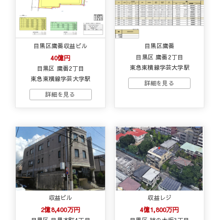
目黒区鷹番収益ビル
目黒区鷹番
40億円
目黒区 鷹番2丁目
東急東横線学芸大学駅
目黒区 鷹番2丁目
東急東横線学芸大学駅
収益ビル
収益レジ
2億8,400万円
4億1,800万円
目黒区 目黒本町4丁目
目黒区 柿の木坂3丁目