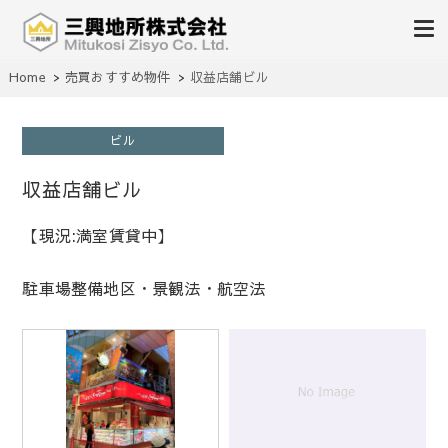
不動産の売買、賃貸、仲介、管理
Home
売買おすすめ物件
収益店舗ビル
三興地所株式会社
ビル
収益店舗ビル
【現況:満室賃貸中】
駐車場整備地区・景観法・航空法