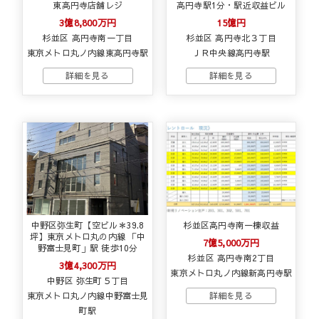
東高円寺店舗レジ
高円寺駅1分・駅近収益ビル
3億8,800万円
15億円
杉並区 高円寺南一丁目
杉並区 高円寺北３丁目
東京メトロ丸ノ内線東高円寺駅
ＪＲ中央線高円寺駅
中野区弥生町【空ビル＊39.8
杉並区高円寺南一棟収益
坪】東京メトロ丸の内線 「中
7億5,000万円
野富士見町」駅 徒歩10分
杉並区 高円寺南2丁目
3億4,300万円
東京メトロ丸ノ内線新高円寺駅
中野区 弥生町５丁目
東京メトロ丸ノ内線中野富士見
町駅