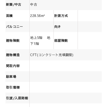
中古
新築/中古
228.56m²
面積
計測方式
バルコニー
向き
地上5階 地
建物階数
部屋階数
下1階
CFT(コンクリート充填鋼管)
建物構造
間取内容
駐車場
取引態様
引渡/入居時期