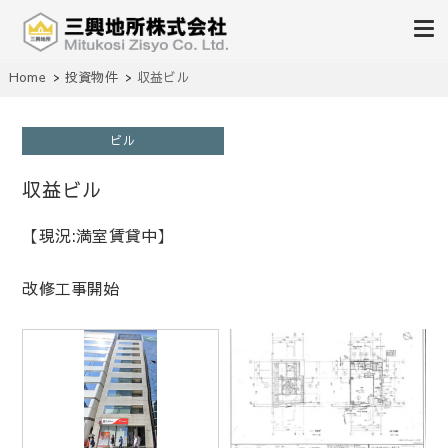
不動産の売買、賃貸、仲介、管理
Home
投資物件
収益ビル
三興地所株式会社
ビル
収益ビル
【現況:満室賃貸中】
改修工事開始