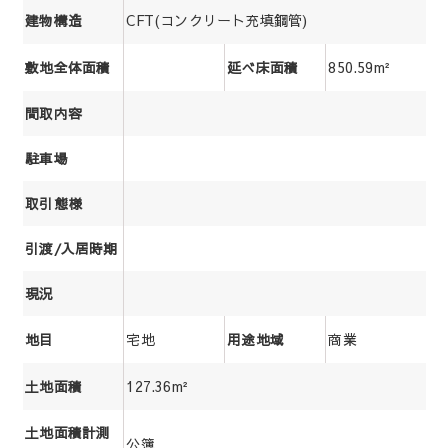
CFT(コンクリート充填鋼管)
建物構造
850.59m²
敷地全体面積
延べ床面積
間取内容
駐車場
取引態様
引渡/入居時期
現況
宅地
商業
地目
用途地域
127.36m²
土地面積
土地面積計測
公簿