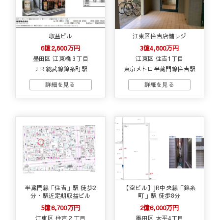
収益ビル
江東区住吉店舗レジ
6億2,800万円
3億4,800万円
墨田区 江東橋 3丁目
江東区 住吉1丁目
ＪＲ総武線錦糸町駅
東京メトロ半蔵門線住吉駅
半蔵門線「住吉」駅 徒歩2
【空ビル】JR中央線「錦糸
分・駅近定期収益ビル
町」駅 徒歩8分
5億6,700万円
2億6,000万円
江東区 住吉２丁目
墨田区 太平4丁目