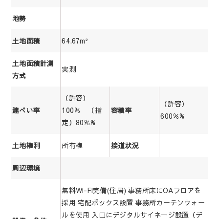
地勢
64.67m²
土地面積
土地面積計測
実測
方式
（許容）
（許容）
100％ （指
建ぺい率
容積率
600％%
定）80％%
所有権
土地権利
接道状況
周辺環境
無料Wi-Fi完備(住居) 事務所床にOAフロアを
採用 宅配ボックス設置 事務所カーテンウォー
ルを使用 入口にデジタルサイネージ設置（デ