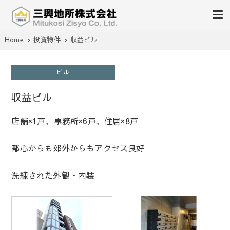
不動産の売買、賃貸、仲介、管理
Home
投資物件
収益ビル
三興地所株式会社
ビル
収益ビル
店舗×1戸、事務所×6戸、住居×8戸
都心からも郊外からもアクセス良好
洗練された外観・内装