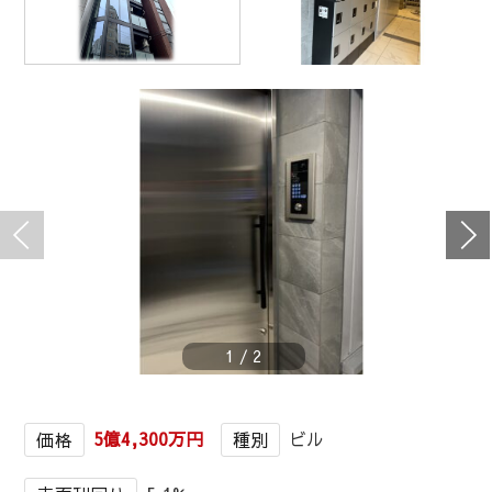
1
/
2
5億4,300万円
ビル
価格
種別