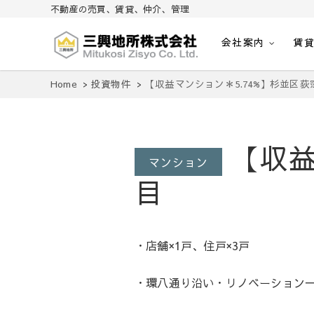
不動産の売買、賃貸、仲介、管理
会社案内
賃
不動産の売買、賃貸、仲介、管理
三興地所株式会社
Home
投資物件
【収益マンション＊5.74%】杉並区荻
【収益
マンション
目
・店舗×1戸、住戸×3戸
・環八通り沿い・リノベーション一棟