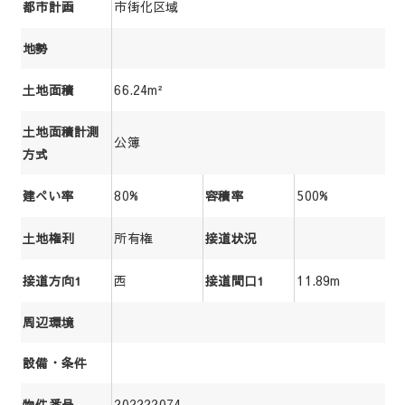
市街化区域
都市計画
地勢
66.24m²
土地面積
土地面積計測
公簿
方式
80%
500%
建ぺい率
容積率
所有権
土地権利
接道状況
西
11.89m
接道方向1
接道間口1
周辺環境
設備・条件
202222074
物件番号