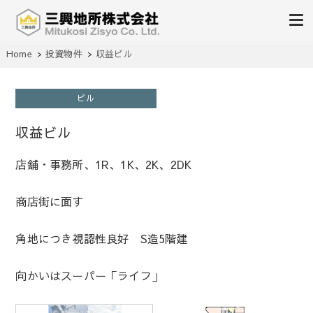
不動産の売買、賃貸、仲介、管理
Home
投資物件
収益ビル
三興地所株式会社
ビル
収益ビル
店舗・事務所、1R、1K、2K、2DK
商店街に面す
角地につき視認性良好 S造5階建
向かいはスーパー「ライフ」