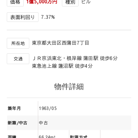
1億5,000万円
ビル
価格
種別
7.37%
表面利回り
東京都大田区西蒲田7丁目
所在地
ＪＲ京浜東北・根岸線 蒲田駅 徒歩6分
交通
東急池上線 蓮沼駅 徒歩4分
物件詳細
1963/05
築年月
中古
新築/中古
66.24m²
面積
計測方式