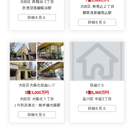
大田区 西糀谷 2丁目
大田区 南馬込２丁目
京急空港線糀谷駅
都営浅草線馬込駅
大田区大森北収益レジ
収益ビル
5億5,000万円
1億8,900万円
大田区 大森北１丁目
品川区 中延5丁目
ＪＲ京浜東北・根岸線大森駅