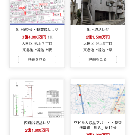
池上駅2分・新築収益レジ
池上収益レジ
3億4,000万円
1K
2億1,500万円
大田区 池上７丁目
大田区 池上3丁目
東急池上線池上駅
東急池上線池上駅
西糀谷収益レジ
空ビル＆収益アパート・都営
浅草線「馬込」駅12分
2億1,800万円
7億3,000万円