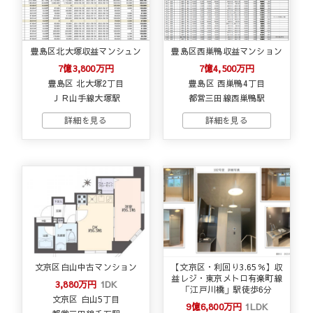
豊島区北大塚収益マンシュン
豊島区西巣鴨収益マンション
7億3,800万円
7億4,500万円
豊島区 北大塚2丁目
豊島区 西巣鴨4丁目
ＪＲ山手線大塚駅
都営三田線西巣鴨駅
文京区白山中古マンション
【文京区・利回り3.65％】収
益レジ・東京メトロ有楽町線
3,880万円
1DK
「江戸川橋」駅徒歩6分
文京区 白山5丁目
9億6,800万円
1LDK