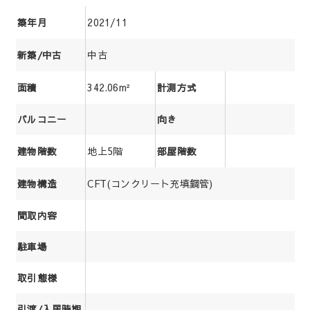
2021/11
築年月
中古
新築/中古
342.06m²
面積
計測方式
バルコニー
向き
地上5階
建物階数
部屋階数
CFT(コンクリート充填鋼管)
建物構造
間取内容
駐車場
取引態様
引渡/入居時期