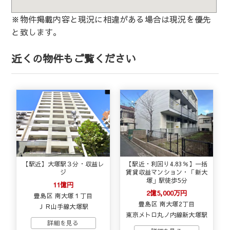
※物件掲載内容と現況に相違がある場合は現況を優先
と致します。
近くの物件もご覧ください
【駅近】大塚駅３分・収益レ
【駅近・利回り4.83％】一括
ジ
賃貸収益マンション・「新大
塚」駅徒歩5分
11億円
2億5,000万円
豊島区 南大塚１丁目
豊島区 南大塚2丁目
ＪＲ山手線大塚駅
東京メトロ丸ノ内線新大塚駅