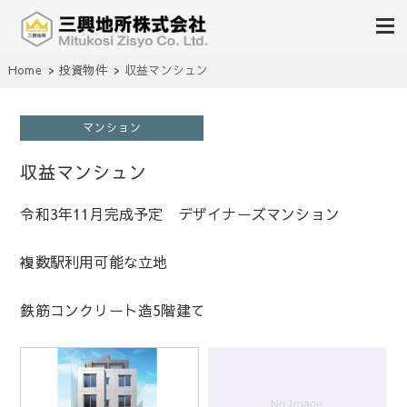
不動産の売買、賃貸、仲介、管理
Home
投資物件
収益マンシュン
三興地所株式会社
マンション
収益マンシュン
令和3年11月完成予定 デザイナーズマンション
複数駅利用可能な立地
鉄筋コンクリート造5階建て