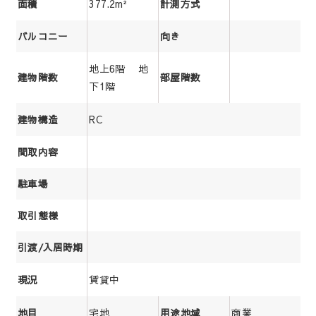
377.2m²
面積
計測方式
バルコニー
向き
地上6階 地
建物階数
部屋階数
下1階
RC
建物構造
間取内容
駐車場
取引態様
引渡/入居時期
賃貸中
現況
宅地
商業
地目
用途地域