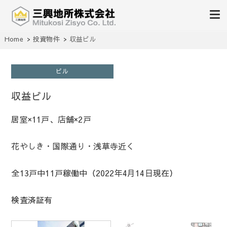
不動産の売買、賃貸、仲介、管理
Home
投資物件
収益ビル
三興地所株式会社
ビル
収益ビル
居室×11戸、店舗×2戸
花やしき・国際通り・浅草寺近く
全13戸中11戸稼働中（2022年4月14日現在）
検査済証有