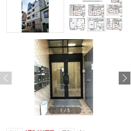
1
/
5