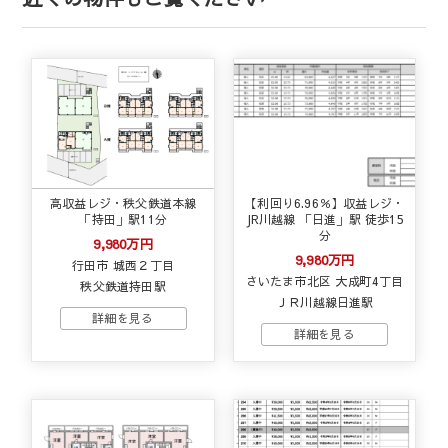
高収益レジ・秩父鉄道本線
【利回り6.96％】収益レジ・
「持田」駅11分
JR川越線 「日進」駅 徒歩15
分
9,980万円
9,980万円
行田市 城西２丁目
さいたま市北区 大成町4丁目
秩父鉄道持田駅
ＪＲ川越線日進駅