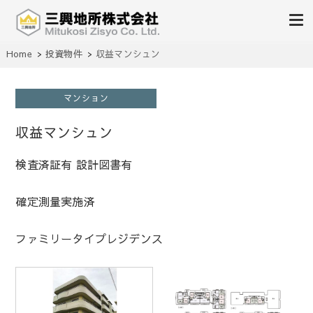
不動産の売買、賃貸、仲介、管理
Home
投資物件
収益マンシュン
三興地所株式会社
マンション
収益マンシュン
検査済証有 設計図書有
確定測量実施済
ファミリータイプレジデンス