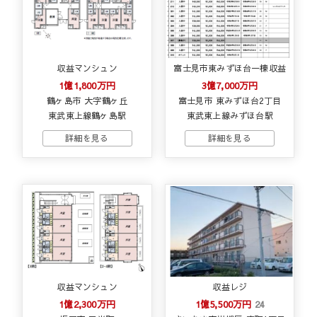
収益マンシュン
富士見市東みずほ台一棟収益
1億1,800万円
3億7,000万円
鶴ヶ島市 大字鶴ヶ丘
富士見市 東みずほ台2丁目
東武東上線鶴ヶ島駅
東武東上線みずほ台駅
収益マンシュン
収益レジ
1億2,300万円
1億5,500万円
24