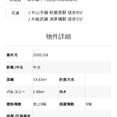
ＪＲ山手線 秋葉原駅 徒歩8分
交通
ＪＲ総武線 浅草橋駅 徒歩5分
物件詳細
2000/08
築年月
中古
新築/中古
54.63m²
面積
計測方式
3.89m²
バルコニー
向き
地上9階
9階
建物階数
部屋階数
部屋/区画番号