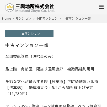
不動産の売買、賃貸、仲介、管理
Home
マンション
中古マンション
中古マンション一部
三興地所株式会社
中古マンション
中古マンション一部
全部委託管理（清掃員のみ）
最上階・角部屋 陽当り通風良好 複数路線利用可
多彩な文化が融合する街【秋葉原】下町情緒溢れる街
【浅草橋】 修繕積立金：5月から50％値上げ予定
（19,780円）
フラット35S・住宅ローン減税適合物件 ペット飼育可