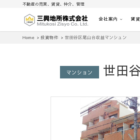
不動産の売買、賃貸、仲介、管理
会社案内
賃
不動産の売買、賃貸、仲介、管理
三興地所株式会社
Home
投資物件
世田谷区尾山台収益マンシュン
世田谷
マンション