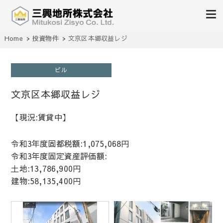
不動産の売買、賃貸、仲介、管理
Home
投資物件
文京区本郷収益レジ
三興地所株式会社
ビル
文京区本郷収益レジ
【現況:賃貸中】
令和3年度固都税額:1,075,068円
令和3年度固定資産評価額:
土地:13,786,900円
建物:58,135,400円