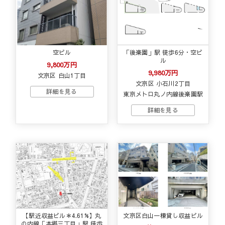
空ビル
「後楽園」駅 徒歩6分・空ビ
ル
9,800万円
9,980万円
文京区 白山1丁目
文京区 小石川2丁目
東京メトロ丸ノ内線後楽園駅
【駅近収益ビル＊4.61%】丸
文京区白山一棟貸し収益ビル
の内線「本郷三丁目」駅 徒歩