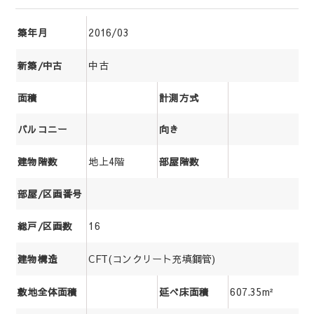
2016/03
築年月
中古
新築/中古
面積
計測方式
バルコニー
向き
地上4階
建物階数
部屋階数
部屋/区画番号
16
総戸/区画数
CFT(コンクリート充填鋼管)
建物構造
607.35m²
敷地全体面積
延べ床面積