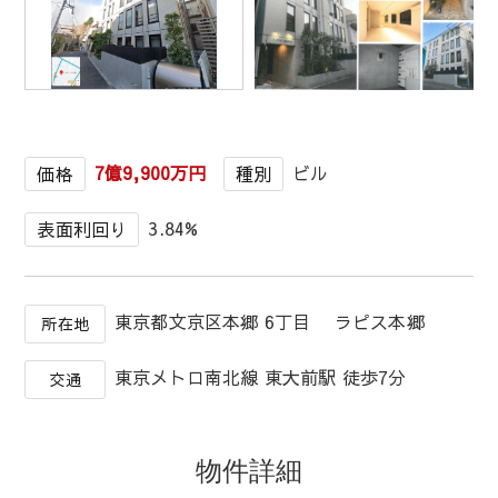
1
/
1
7億9,900万円
ビル
価格
種別
3.84%
表面利回り
東京都文京区本郷 6丁目 ラピス本郷
所在地
東京メトロ南北線 東大前駅 徒歩7分
交通
物件詳細