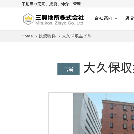
不動産の売買、賃貸、仲介、管理
会社案内
賃
不動産の売買、賃貸、仲介、管理
三興地所株式会社
Home
投資物件
大久保収益ビル
大久保収
店舗