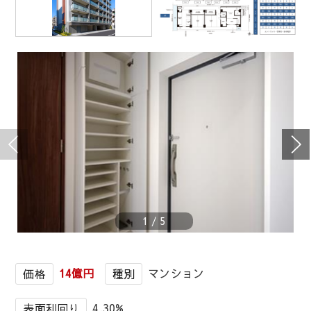
1
/
5
14億円
マンション
価格
種別
4.30%
表面利回り