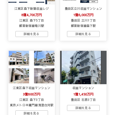
江東区森下新築収益レジ
墨田区立川収益マンシュン
8億4,700万円
1億6,000万円
江東区 森下5丁目
墨田区 立川1丁目
都営新宿線菊川駅
都営新宿線森下駅
江東区森下収益マンシュン
収益マンション
3億800万円
1億1,450万円
江東区 森下3丁目
墨田区 石原3丁目
東京メトロ半蔵門線清澄白河駅