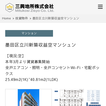
不動産の売買、賃貸、仲介、管理
Home
投資物件
墨田区立川新築収益空マンシュン
三興地所株式会社
マンション
墨田区立川新築収益空マンシュン
【現況:空】
本年3月より賃貸募集開始
全戸エアコン・照明・全戸コンセントWi-Fi・宅配ボッ
クス
25.49m2(1K)~40.81m2(1LDK)