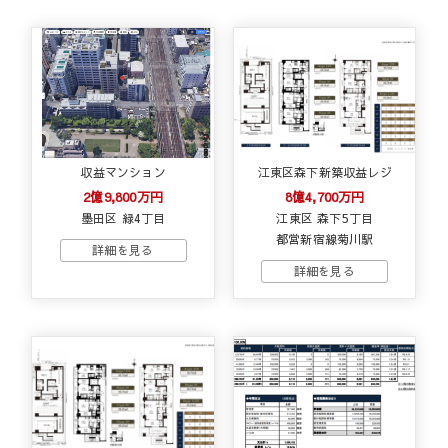
収益マンション
江東区森下新築収益レジ
2億9,800万円
8億4,700万円
墨田区 緑4丁目
江東区 森下5丁目
都営新宿線菊川駅