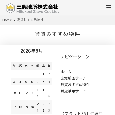
不動産の売買、賃貸、仲介、管理
Home
賃貸おすすめ物件
三興地所株式会社
賃貸おすすめ物件
2026年8月
ナビゲーション
月
火
水
木
金
土
日
ホーム
1
2
売買検索サーチ
3
4
5
6
7
8
9
賃貸おすすめ物件
1
1
1
賃貸検索サーチ
10
11
12
13
4
5
6
2
2
2
17
18
19
20
1
2
3
【フラット35】代理店