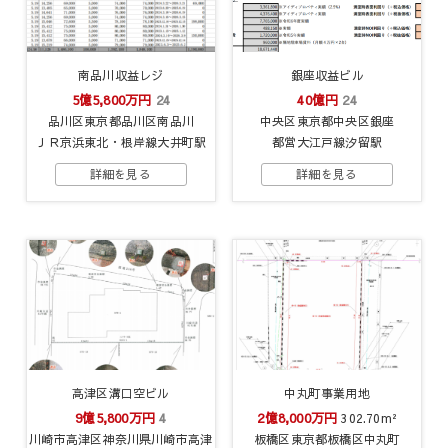
南品川収益レジ
銀座収益ビル
5億5,800万円
24
40億円
24
品川区東京都品川区南品川
中央区東京都中央区銀座
ＪＲ京浜東北・根岸線大井町駅
都営大江戸線汐留駅
高津区溝口空ビル
中丸町事業用地
9億5,800万円
4
2億8,000万円
302.70m²
川崎市高津区神奈川県川崎市高津
板橋区東京都板橋区中丸町