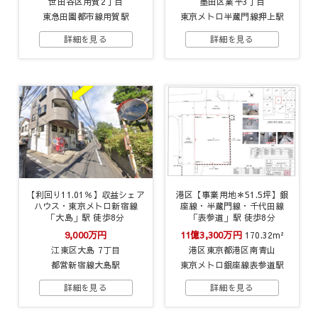
世田谷区用賀2丁目
墨田区業平3丁目
東急田園都市線用賀駅
東京メトロ半蔵門線押上駅
【利回り11.01％】収益シェア
港区【事業用地＊51.5坪】銀
ハウス・東京メトロ新宿線
座線・半蔵門線・千代田線
「大島」駅 徒歩8分
「表参道」駅 徒歩8分
9,000万円
11億3,300万円
170.32m²
江東区大島 7丁目
港区東京都港区南青山
都営新宿線大島駅
東京メトロ銀座線表参道駅