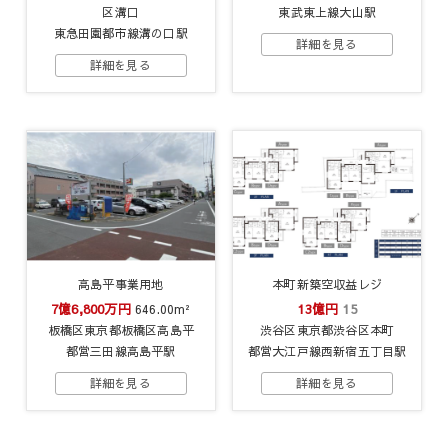
区溝口
東武東上線大山駅
東急田園都市線溝の口駅
高島平事業用地
本町新築空収益レジ
7億6,800万円
13億円
15
646.00m²
板橋区東京都板橋区高島平
渋谷区東京都渋谷区本町
都営三田線高島平駅
都営大江戸線西新宿五丁目駅