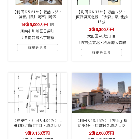
【利回り5.21％】収益レジ・
【利回り6.33％】収益レジ・
神奈川県川崎市川崎区
JR京浜東北線 「大森」駅 徒歩
13分
14億5,000万円
1R
3億6,300万円
川崎市川崎区日進町
大田区中央2丁目
ＪＲ南武線八丁畷駅
ＪＲ京浜東北・根岸線大森駅
【建築中・利回り4.00％】世
【利回り13.15％】「押上」駅
田谷区用賀2丁目・収益レジ
徒歩4分・店舗付き収益レジ
9億9,150万円
2億2,800万円