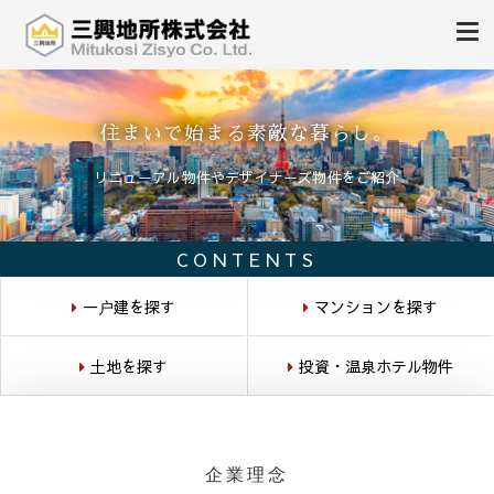
不動産の売買、賃貸、仲介、管理
三興地所株式会社
住まいで始まる素敵な暮らし。
リニューアル物件やデザイナーズ物件をご紹介
CONTENTS
一户建を探す
マンションを探す
土地を探す
投資・温泉ホテル物件
企業理念