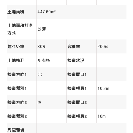
447.60m²
土地面積
土地面積計測
公簿
方式
80%
200%
建ぺい率
容積率
所有権
土地権利
接道状況
北
接道方向1
接道間口1
10.3m
接道種別1
接道幅員1
西
接道方向2
接道間口2
10m
接道種別2
接道幅員2
周辺環境