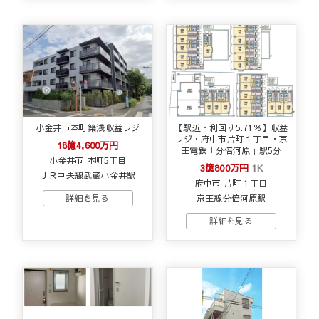
小金井市本町築浅収益レジ
【駅近・利回り5.71％】収益
レジ・府中市片町１丁目・京
18億4,600万円
王電鉄「分倍河原」駅5分
小金井市 本町5丁目
3億800万円
1K
ＪＲ中央線武蔵小金井駅
府中市 片町１丁目
京王線分倍河原駅