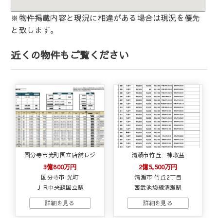
※物件掲載内容と現況に相違がある場合は現況を優先
と致します。
近くの物件もご覧ください
国分寺市光町国立店舗レジ
清瀬市竹丘一棟収益
3億800万円
2億5,500万円
国分寺市 光町
清瀬市 竹丘2丁目
ＪＲ中央線国立駅
西武池袋線清瀬駅