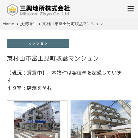
不動産の売買、賃貸、仲介、管理
Home
投資物件
東村山市富士見町収益マンシュン
三興地所株式会社
マンション
東村山市富士見町収益マンシュン
【現況：賃貸中】 本物件は容積率を超過していま
す
１９室：店舗を含む