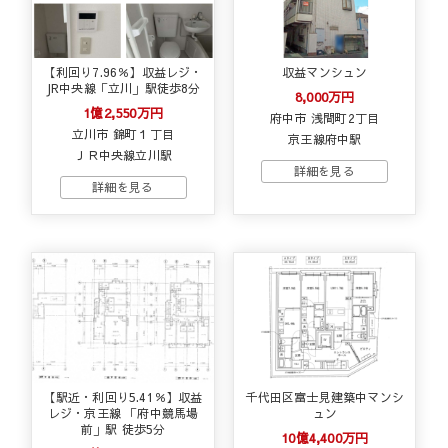
【利回り7.96％】収益レジ・
収益マンシュン
JR中央線「立川」駅徒歩8分
8,000万円
1億2,550万円
府中市 浅間町2丁目
立川市 錦町１丁目
京王線府中駅
ＪＲ中央線立川駅
【駅近・利回り5.41％】収益
千代田区富士見建築中マンシ
レジ・京王線 「府中競馬場
ュン
前」駅 徒歩5分
10億4,400万円