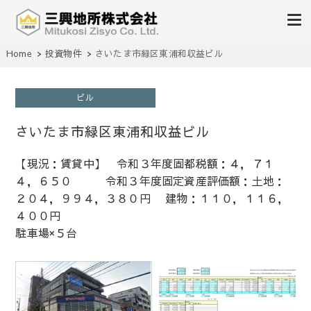
不動産の売買、賃貸、仲介、管理
Home
投資物件
さいたま市緑区東浦和収益ビル
三興地所株式会社
ビル
さいたま市緑区東浦和収益ビル
【現況：賃貸中】 令和３年度固都税額：４，７１
４，６５０ 令和３年度固定資産評価額：土地：
２０４，９９４，３８０円 建物：１１０，１１６，
４００円
駐車場×５台