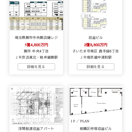
埼玉県蕨市中央蕨店舗レジ
収益ビル
1億4,800万円
2億9,800万円
蕨市 中央4丁目
さいたま市南区 鹿手袋6丁目
ＪＲ京浜東北・根岸線蕨駅
ＪＲ埼京線中浦和駅
浮間船渡収益アパート
板橋区仲宿収益ビル