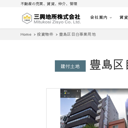
不動産の売買、賃貸、仲介、管理
会社案内
賃
不動産の売買、賃貸、仲介、管理
三興地所株式会社
Home
投資物件
豊島区目白事業用地
豊島区
建付土地