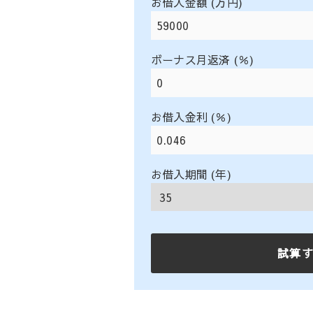
お借入金額 (万円)
ボーナス月返済 (％)
お借入金利 (％)
お借入期間 (年)