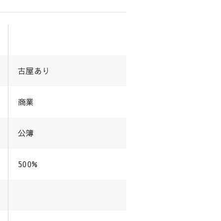
古屋あり
商業
公簿
500%