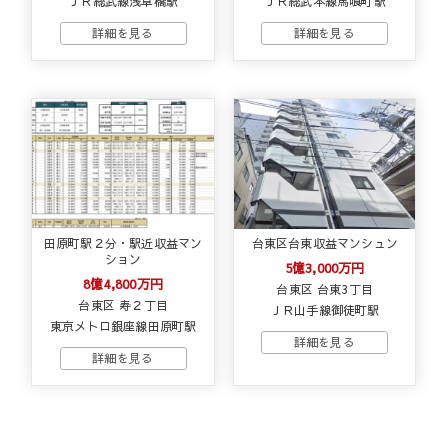
ＪＲ総武線浅草橋駅
ＪＲ総武本線馬喰町駅
田原町駅２分・駅近収益マン
台東区台東収益マンシュン
ション
5億3,000万円
8億4,800万円
台東区 台東3丁目
台東区 寿２丁目
ＪＲ山手線御徒町駅
東京メトロ銀座線田原町駅