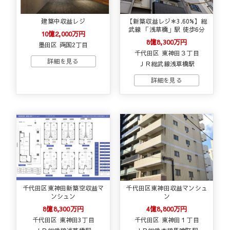
建築中収益レジ
【新築収益レジ＊3.60%】総
武線 「浅草橋」駅 徒歩6分
10億2,000万円
8億8,300万円
墨田区 両国2丁目
千代田区 東神田３丁目
ＪＲ総武線浅草橋駅
千代田区東神田新築空収益マ
千代田区東神田収益マンシュ
ンシュン
ン
8億8,300万円
4億8,800万円
千代田区 東神田3丁目
千代田区 東神田１丁目