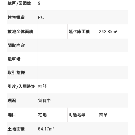
9
総戸/区画数
RC
建物構造
242.85m²
敷地全体面積
延べ床面積
間取内容
駐車場
取引態様
相談
引渡/入居時期
賃貸中
現況
宅地
商業
地目
用途地域
64.17m²
土地面積