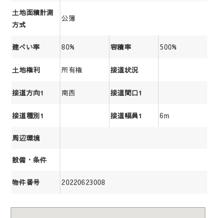
土地面積計測
公簿
方式
80%
500%
建ぺい率
容積率
所有権
土地権利
接道状況
南西
接道方向1
接道間口1
6m
接道種別1
接道幅員1
周辺環境
設備・条件
20220623008
物件番号