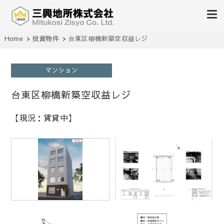
不動産の売買、賃貸、仲介、管理
Home
投資物件
台東区柳橋新築空収益レジ
三興地所株式会社
マンション
台東区柳橋新築空収益レジ
【現況：賃貸中】