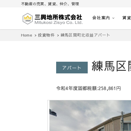
不動産の売買、賃貸、仲介、管理
会社案内
賃
不動産の売買、賃貸、仲介、管理
三興地所株式会社
Home
投資物件
練馬区関町北収益アパート
練馬区
アパート
令和4年度固都税額:258,861円