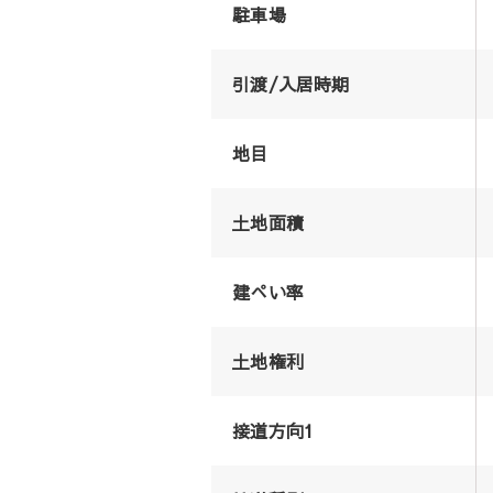
駐車場
引渡/入居時期
地目
土地面積
建ぺい率
土地権利
接道方向1