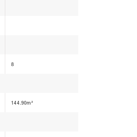
8
144.90m²