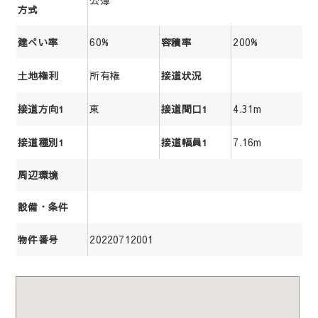
公簿
方式
60%
200%
建ぺい率
容積率
所有権
土地権利
接道状況
東
4.31m
接道方向1
接道間口1
7.16m
接道種別1
接道幅員1
周辺環境
設備・条件
20220712001
物件番号