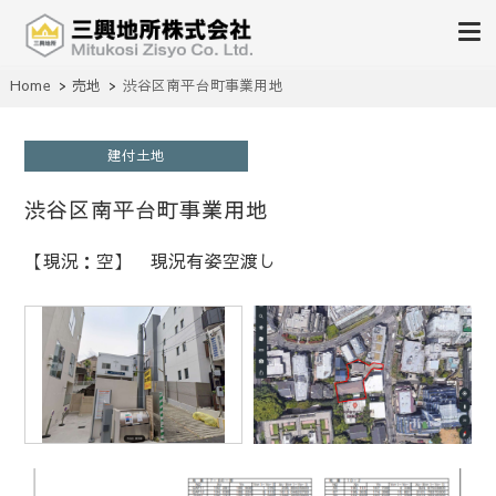
不動産の売買、賃貸、仲介、管理
Home
売地
渋谷区南平台町事業用地
三興地所株式会社
建付土地
渋谷区南平台町事業用地
【現況：空】 現況有姿空渡し