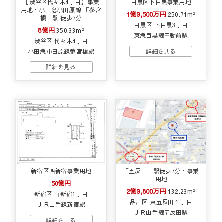
【渋谷区代々木4丁目】事業
目黒区下目黒事業用地
用地・小田急小田原線 「参宮
1億9,500万円
250.71m²
橋」駅 徒歩7分
目黒区 下目黒3丁目
8億円
350.33m²
東急目黒線不動前駅
渋谷区 代々木4丁目
小田急小田原線参宮橋駅
新宿区西新宿事業用地
「五反田」駅徒歩7分・事業
用地
50億円
2億9,800万円
132.23m²
新宿区 西新宿1丁目
品川区 東五反田１丁目
ＪＲ山手線新宿駅
ＪＲ山手線五反田駅