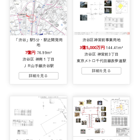
「渋谷」駅5分・駅近開発用
渋谷区神宮前事業用地
地
3億5,000万円
144.41m²
7億円
76.99m²
渋谷区 神宮前3丁目
渋谷区 神南１丁目
東京メトロ千代田線表参道駅
ＪＲ山手線渋谷駅