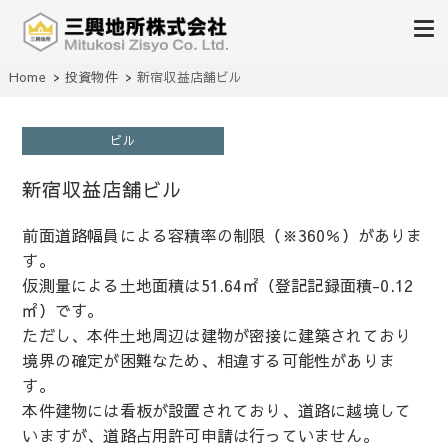
不動産の売買、賃貸、仲介、管理
Home
投資物件
新宿収益店舗ビル
三興地所株式会社
ビル
新宿収益店舗ビル
前面道路幅員による容積率の制限（※360％）がありま
す。
仮測量による土地面積は51.64㎡（登記記録面積-0.12
㎡）です。
ただし、本件土地周辺は建物が密接に建築されており
境界の確定が困難なため、相違する可能性がありま
す。
本件建物には看板が設置されており、道路に越境して
いますが、道路占用許可申請は行っていません。