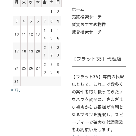
月
火
水
木
金
土
日
ホーム
1
2
売買検索サーチ
3
4
5
6
7
8
9
賃貸おすすめ物件
1
1
1
賃貸検索サーチ
10
11
12
13
4
5
6
2
2
2
17
18
19
20
1
2
3
【フラット35】代理店
2
2
3
24
25
26
27
8
9
0
【フラット35】専門の代理
31
店として、これまで数多く
« 7月
の案件を取り扱ってきたノ
ウハウを武器に、さまざま
な視点からお客様が有利と
なるプランを提案し、スピ
ーディーで確実な代理業務
をお約束いたします。