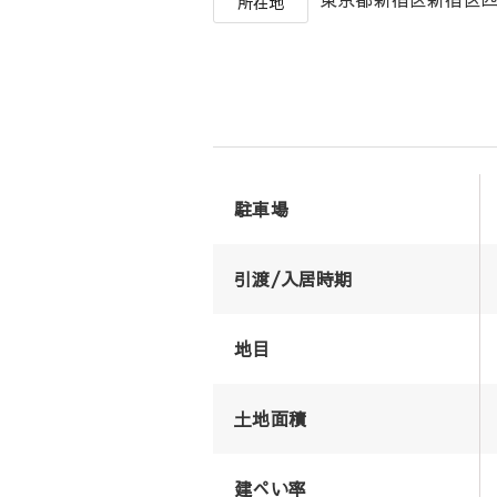
所在地
駐車場
引渡/入居時期
地目
土地面積
建ぺい率