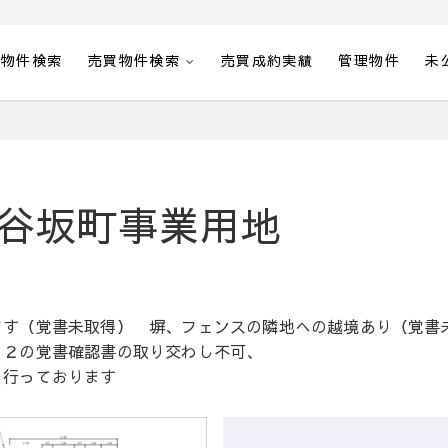
貸物件検索
売買物件検索
売買成約実績
管理物件
未
谷坂町事業用地
ます（覚書未取得） 塀、フェンスの隣地への越境あり（覚書
５２の覚書確認書の取り交わし不可、
を行っております