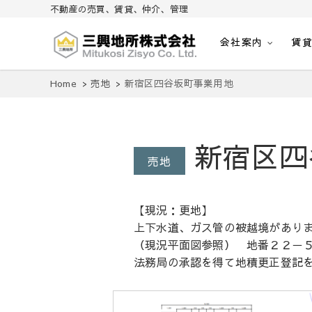
不動産の売買、賃貸、仲介、管理
会社案内
賃
不動産の売買、賃貸、仲介、管理
三興地所株式会社
Home
売地
新宿区四谷坂町事業用地
新宿区四
売地
【現況：更地】
上下水道、ガス管の被越境があり
（現況平面図参照） 地番２２－
法務局の承認を得て地積更正登記