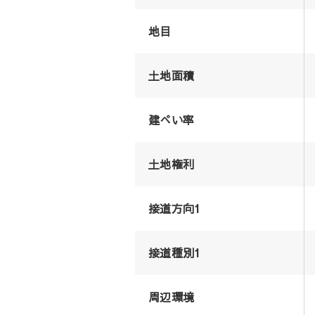
地目
土地面積
建ぺい率
土地権利
接道方向1
接道種別1
周辺環境