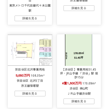
目
京王線笹塚駅
東京メトロ千代田線代々木公園
駅
世田谷区北沢事業用地
【渋谷区】事業用地51.45
坪・JR山手線 「渋谷」駅 徒
9,680万円
108.35m²
歩15分
世田谷区 北沢5丁目
4億1,800万円
170.09m²
京王線笹塚駅
渋谷区 神山町
ＪＲ山手線渋谷駅