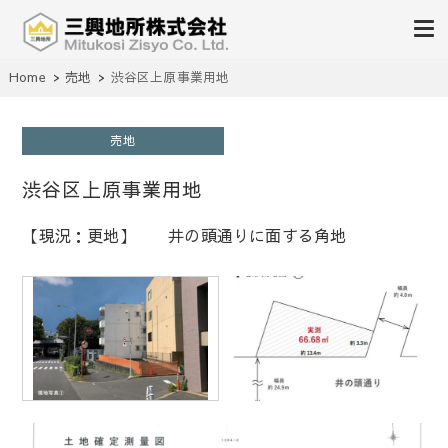
不動産の売買、賃貸、仲介、管理
Home
売地
渋谷区上原事業用地
三興地所株式会社
売地
渋谷区上原事業用地
【現況：更地】 井の頭通りに面する角地