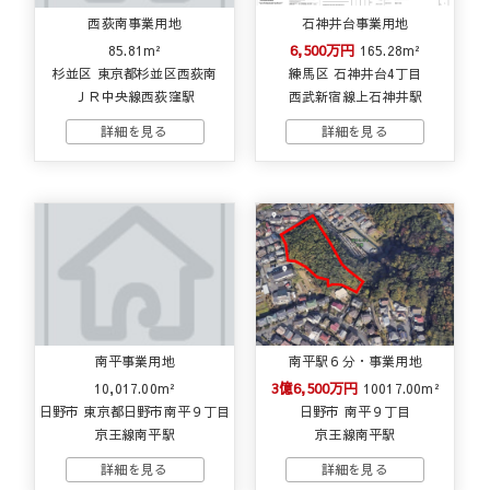
西荻南事業用地
石神井台事業用地
6,500万円
85.81m²
165.28m²
杉並区 東京都杉並区西荻南
練馬区 石神井台4丁目
ＪＲ中央線西荻窪駅
西武新宿線上石神井駅
南平事業用地
南平駅６分・事業用地
3億6,500万円
10,017.00m²
10017.00m²
日野市 東京都日野市南平９丁目
日野市 南平９丁目
京王線南平駅
京王線南平駅