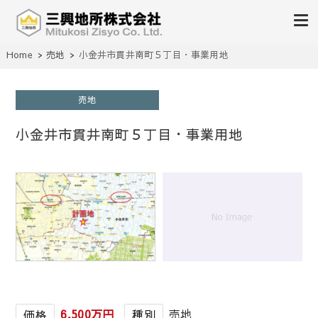
不動産の売買、賃貸、仲介、管理
Home
売地
小金井市貫井南町５丁目・事業用地
三興地所株式会社
売地
小金井市貫井南町５丁目・事業用地
1
/
1
6,500万円
売地
価格
種別