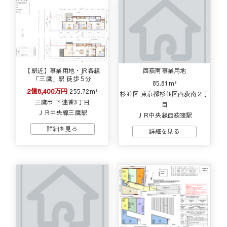
【駅近】事業用地・JR各線
西荻南事業用地
「三鷹」駅 徒歩５分
85.81m²
2億8,400万円
255.72m²
杉並区 東京都杉並区西荻南２丁
三鷹市 下連雀3丁目
目
ＪＲ中央線三鷹駅
ＪＲ中央線西荻窪駅