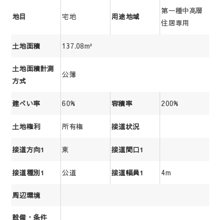
第一種中高層
宅地
地目
用途地域
住居専用
137.08m²
土地面積
土地面積計測
公簿
方式
60%
200%
建ぺい率
容積率
所有権
土地権利
接道状況
東
接道方向1
接道間口1
公道
4m
接道種別1
接道幅員1
周辺環境
設備・条件