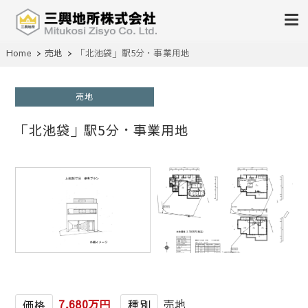
不動産の売買、賃貸、仲介、管理
Home
売地
「北池袋」駅5分・事業用地
三興地所株式会社
売地
「北池袋」駅5分・事業用地
1
/
1
7,680万円
売地
価格
種別