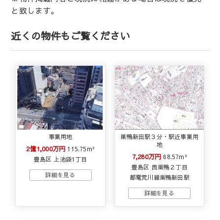
と致します。
近くの物件もご覧ください
事業用地
巣鴨新田駅３分・駅近事業用
地
2億1,000万円
115.75m²
7,280万円
68.57m²
豊島区 上池袋1丁目
豊島区 西巣鴨２丁目
都電荒川線巣鴨新田駅