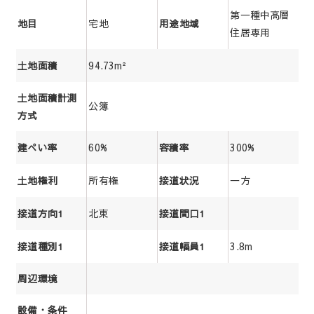
第一種中高層
宅地
地目
用途地域
住居専用
94.73m²
土地面積
土地面積計測
公簿
方式
60%
300%
建ぺい率
容積率
所有権
一方
土地権利
接道状況
北東
接道方向1
接道間口1
3.8m
接道種別1
接道幅員1
周辺環境
設備・条件