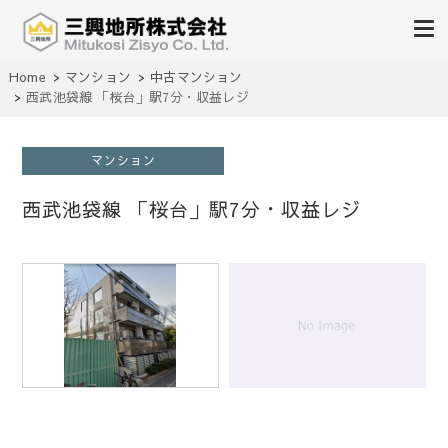
不動産の売買、賃貸、仲介、管理
Home
マンション
中古マンション
三興地所株式会社
西武池袋線 「桜台」駅7分・収益レジ
マンション
西武池袋線 「桜台」駅7分・収益レジ
1
/
1