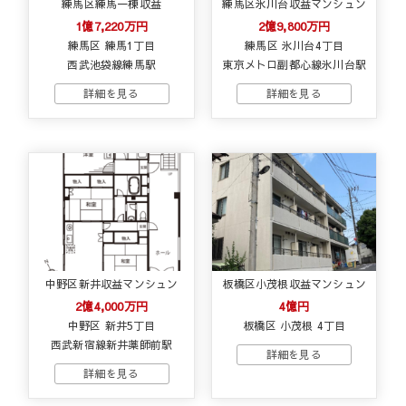
練馬区練馬一棟収益
練馬区氷川台収益マンシュン
1億7,220万円
2億9,800万円
練馬区 練馬1丁目
練馬区 氷川台4丁目
西武池袋線練馬駅
東京メトロ副都心線氷川台駅
中野区新井収益マンシュン
板橋区小茂根収益マンシュン
2億4,000万円
4億円
中野区 新井5丁目
板橋区 小茂根 4丁目
西武新宿線新井薬師前駅