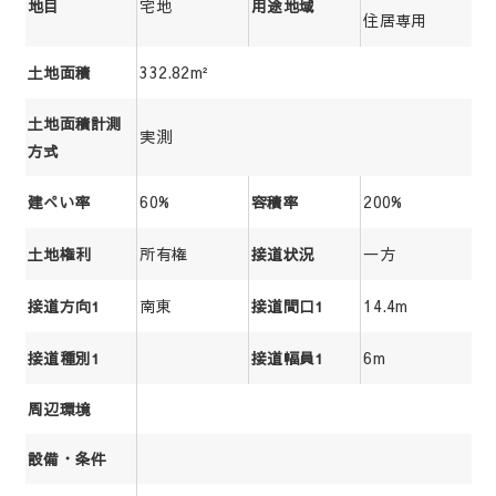
宅地
地目
用途地域
住居専用
332.82m²
土地面積
土地面積計測
実測
方式
60%
200%
建ぺい率
容積率
所有権
一方
土地権利
接道状況
南東
14.4m
接道方向1
接道間口1
6m
接道種別1
接道幅員1
周辺環境
設備・条件