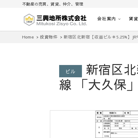
不動産の売買、賃貸、仲介、管理
会社案内
賃
不動産の売買、賃貸、仲介、管理
三興地所株式会社
Home
投資物件
新宿区北新宿【収益ビル＊5.25%】J
新宿区北新
ビル
線 「大久保」