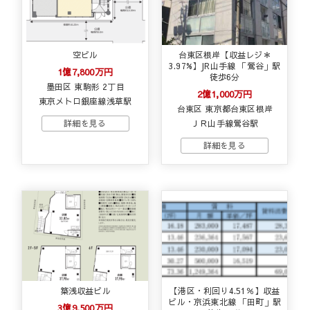
空ビル
台東区根岸【収益レジ＊
3.97%】JR山手線 「鶯谷」駅
1億7,800万円
徒歩6分
墨田区 東駒形 2丁目
2億1,000万円
東京メトロ銀座線浅草駅
台東区 東京都台東区根岸
ＪＲ山手線鶯谷駅
築浅収益ビル
【港区・利回り4.51％】収益
ビル・京浜東北線 「田町」駅
3億9,500万円