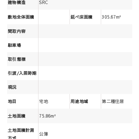
SRC
建物構造
305.67m²
敷地全体面積
延べ床面積
間取内容
駐車場
取引態様
引渡/入居時期
現況
宅地
第二種住居
地目
用途地域
75.86m²
土地面積
土地面積計測
公簿
方式