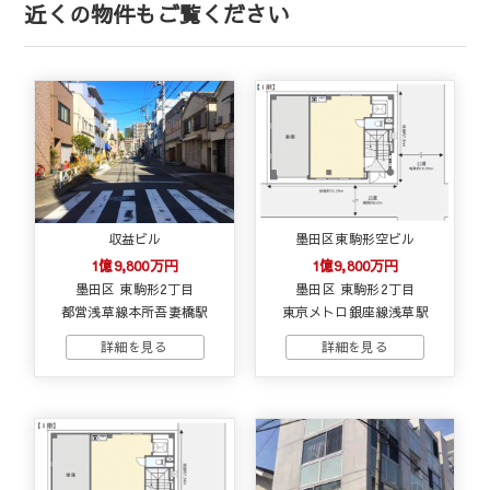
近くの物件もご覧ください
収益ビル
墨田区東駒形空ビル
1億9,800万円
1億9,800万円
墨田区 東駒形2丁目
墨田区 東駒形2丁目
都営浅草線本所吾妻橋駅
東京メトロ銀座線浅草駅