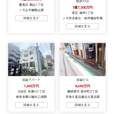
徒歩13分
豊島区 駒込1丁目
3億7,000万円
ＪＲ山手線駒込駅
港区 海岸3丁目
ＪＲ京浜東北・根岸線田町駅
収益アパート
収益ビル
7,400万円
9,480万円
大田区 多摩川1丁目
横須賀市 根岸町2丁目
東急多摩川線矢口渡駅
京急久里浜線北久里浜駅