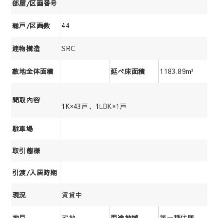
部屋/区画番号
44
総戸/区画数
SRC
建物構造
1183.89m²
敷地全体面積
延べ床面積
間取内容
1K×43戸、1LDK×1戸
駐車場
取引態様
引渡/入居時期
賃貸中
現況
宅地
第一種住居
地目
用途地域