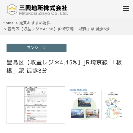
不動産の売買、賃貸、仲介、管理
Home
売買おすすめ物件
三興地所株式会社
豊島区【収益レジ＊4.15%】JR埼京線 「板橋」駅 徒歩8分
マンション
豊島区【収益レジ＊4.15%】JR埼京線 「板
橋」駅 徒歩8分