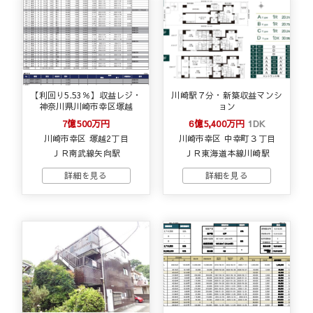
【利回り5.53％】収益レジ・
川崎駅７分・新築収益マンシ
神奈川県川崎市幸区塚越
ョン
7億500万円
6億5,400万円
1DK
川崎市幸区 塚越2丁目
川崎市幸区 中幸町３丁目
ＪＲ南武線矢向駅
ＪＲ東海道本線川崎駅