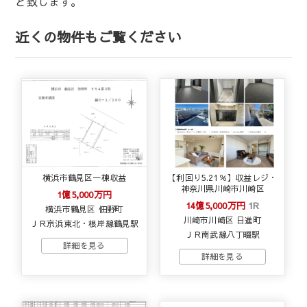
と致します。
近くの物件もご覧ください
横浜市鶴見区一棟収益
【利回り5.21％】収益レジ・
神奈川県川崎市川崎区
1億5,000万円
14億5,000万円
1R
横浜市鶴見区 佃野町
川崎市川崎区 日進町
ＪＲ京浜東北・根岸線鶴見駅
ＪＲ南武線八丁畷駅