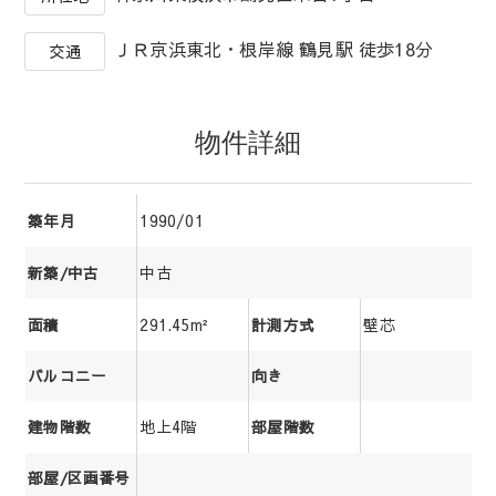
ＪＲ京浜東北・根岸線 鶴見駅 徒歩18分
交通
物件詳細
1990/01
築年月
中古
新築/中古
291.45m²
壁芯
面積
計測方式
バルコニー
向き
地上4階
建物階数
部屋階数
部屋/区画番号