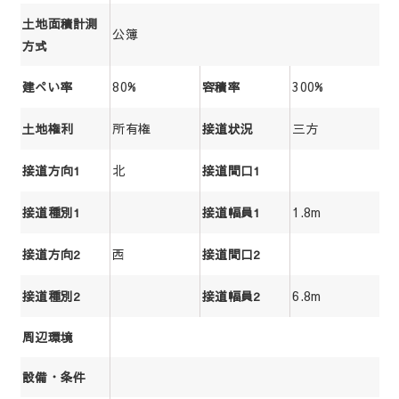
土地面積計測
公簿
方式
80%
300%
建ぺい率
容積率
所有権
三方
土地権利
接道状況
北
接道方向1
接道間口1
1.8m
接道種別1
接道幅員1
西
接道方向2
接道間口2
6.8m
接道種別2
接道幅員2
周辺環境
設備・条件