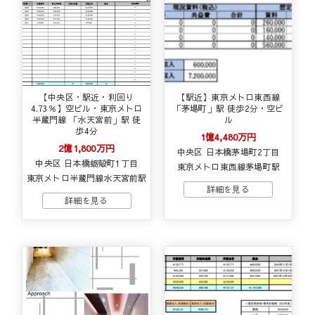
【中央区・駅近・利回り
【駅近】東京メトロ東西線
4.73％】空ビル・東京メトロ
「茅場町」駅 徒歩2分・空ビ
半蔵門線 「水天宮前」駅 徒
ル
歩4分
1億4,480万円
2億1,800万円
中央区 日本橋茅場町2丁目
中央区 日本橋蛎殻町1丁目
東京メトロ東西線茅場町駅
東京メトロ半蔵門線水天宮前駅