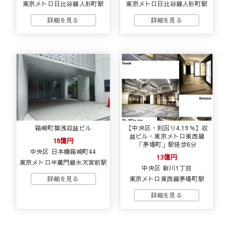
東京メトロ日比谷線人形町駅
東京メトロ日比谷線人形町駅
箱崎町築浅収益ビル
【中央区・利回り4.19％】収
益ビル・東京メトロ東西線
18億円
「茅場町」駅徒歩6分
中央区 日本橋箱崎町44
13億円
東京メトロ半蔵門線水天宮前駅
中央区 新川1丁目
東京メトロ東西線茅場町駅