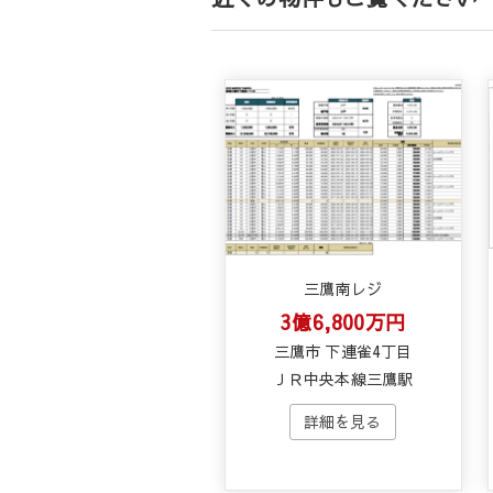
三鷹南レジ
3億6,800万円
三鷹市 下連雀4丁目
ＪＲ中央本線三鷹駅