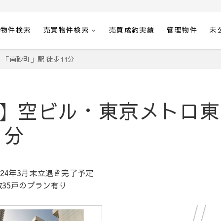
貸物件検索
売買物件検索
売買成約実績
管理物件
未
「南砂町」駅 徒歩11分
】空ビル・東京メトロ東
1分
024年3月末立退き完了予定
数35戸のプラン有り