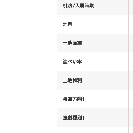
引渡/入居時期
地目
土地面積
建ぺい率
土地権利
接道方向1
接道種別1