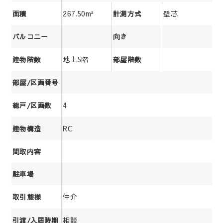
267.50m²
壁芯
面積
計測方式
バルコニー
向き
地上5階
建物階数
部屋階数
部屋/区画番号
4
総戸/区画数
RC
建物構造
間取内容
駐車場
仲介
取引態様
相談
引渡/入居時期