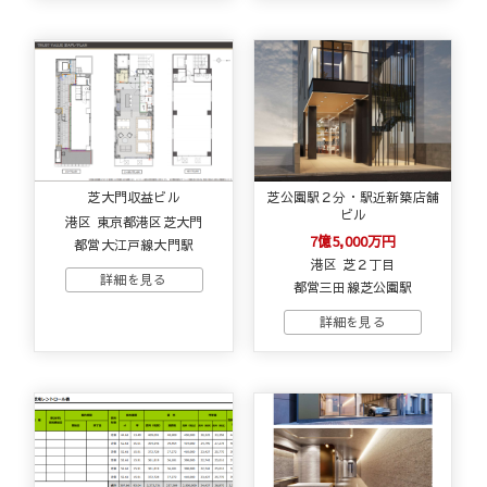
芝大門収益ビル
芝公園駅２分・駅近新築店舗
ビル
港区 東京都港区芝大門
7億5,000万円
都営大江戸線大門駅
港区 芝２丁目
都営三田線芝公園駅