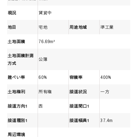
賃貸中
現況
宅地
準工業
地目
用途地域
76.69m²
土地面積
土地面積計測
公簿
方式
60%
400%
建ぺい率
容積率
所有権
一方
土地権利
接道状況
西
接道方向1
接道間口1
37.4m
接道種別1
接道幅員1
周辺環境