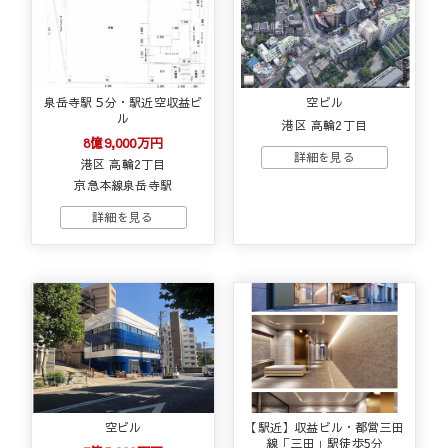
泉岳寺駅５分・駅近空収益ビ
空ビル
ル
港区 高輪2丁目
8億9,000万円
港区 高輪2丁目
京急本線泉岳寺駅
空ビル
【駅近】収益ビル・都営三田
線「三田」駅徒歩5分