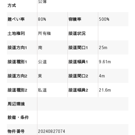
公簿
方式
80%
500%
建ぺい率
容積率
所有権
土地権利
接道状況
南
25m
接道方向1
接道間口1
公道
9.61m
接道種別1
接道幅員1
東
4m
接道方向2
接道間口2
私道
21.6m
接道種別2
接道幅員2
周辺環境
設備・条件
20240827074
物件番号