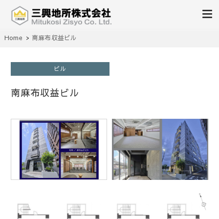
不動産の売買、賃貸、仲介、管理
Home
南麻布収益ビル
三興地所株式会社
ビル
南麻布収益ビル