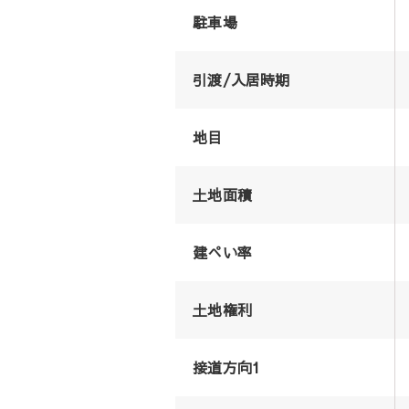
駐車場
引渡/入居時期
地目
土地面積
建ぺい率
土地権利
接道方向1