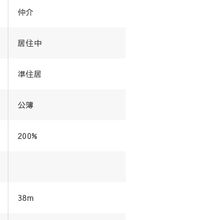
仲介
居住中
準住居
公簿
200%
38m