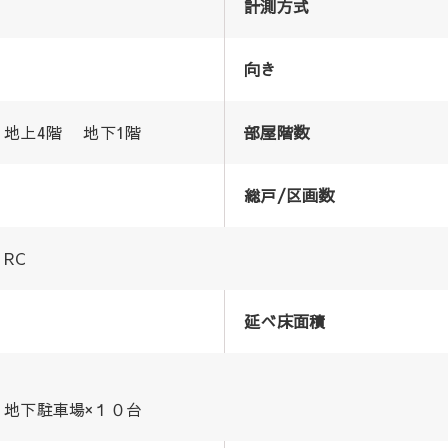
計測方式
向き
地上4階 地下1階
部屋階数
総戸/区画数
RC
延べ床面積
地下駐車場×１０台