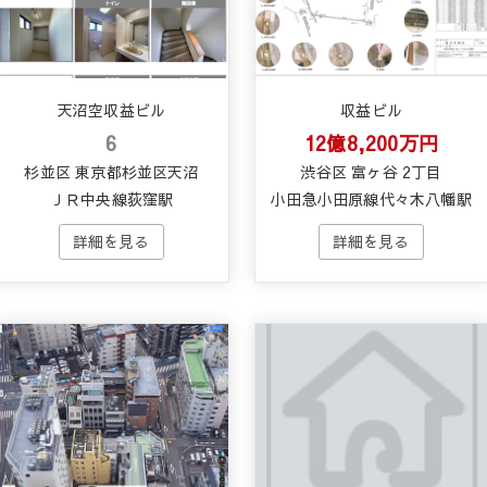
天沼空収益ビル
収益ビル
6
12億8,200万円
杉並区 東京都杉並区天沼
渋谷区 富ヶ谷 2丁目
ＪＲ中央線荻窪駅
小田急小田原線代々木八幡駅