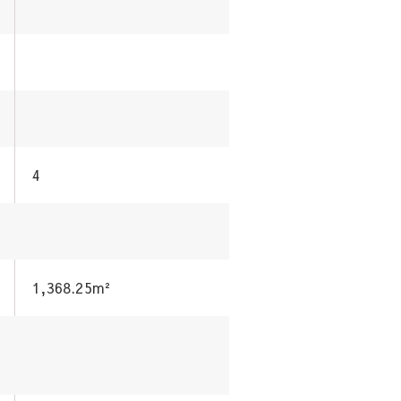
4
1,368.25m²