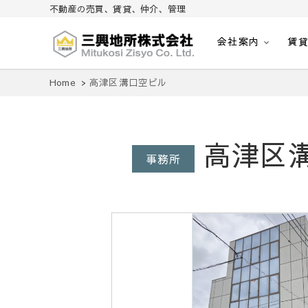
不動産の売買、賃貸、仲介、管理
会社案内
賃
不動産の売買、賃貸、仲介、管理
三興地所株式会社
Home
高津区溝口空ビル
高津区
事務所