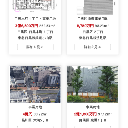
目黒本町１丁目・事業用地
目黒区原町事業用地
3億6,800万円
8,780万円
262.83m²
98.23m²
目黒区 目黒本町１丁目
目黒区 2丁目
東急目黒線武蔵小山駅
東急目黒線洗足駅
事業用地
事業用地
4億円
2億1,800万円
99.22m²
97.12m²
品川区 大崎5丁目
目黒区 鷹番1丁目