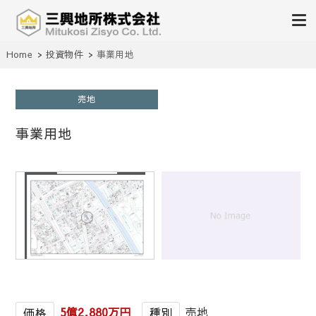
不動産の売買、賃貸、仲介、管理
Home
投資物件
事業用地
三興地所株式会社
売地
事業用地
1
/
1
5億2,880万円
売地
価格
種別