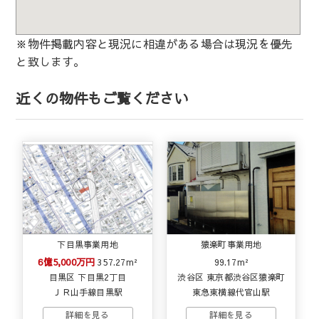
※物件掲載内容と現況に相違がある場合は現況を優先
と致します。
近くの物件もご覧ください
下目黒事業用地
猿楽町事業用地
6億5,000万円
357.27m²
99.17m²
目黒区 下目黒2丁目
渋谷区 東京都渋谷区猿楽町
ＪＲ山手線目黒駅
東急東横線代官山駅