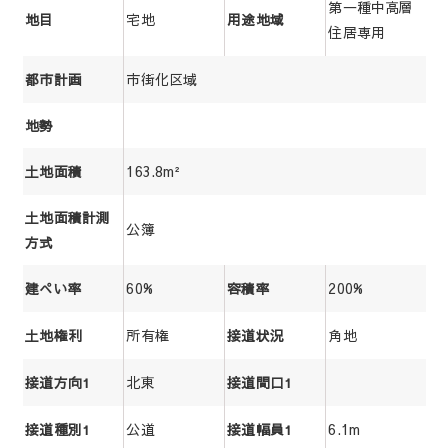
第一種中高層
宅地
地目
用途地域
住居専用
市街化区域
都市計画
地勢
163.8m²
土地面積
土地面積計測
公簿
方式
60%
200%
建ぺい率
容積率
所有権
角地
土地権利
接道状況
北東
接道方向1
接道間口1
公道
6.1m
接道種別1
接道幅員1