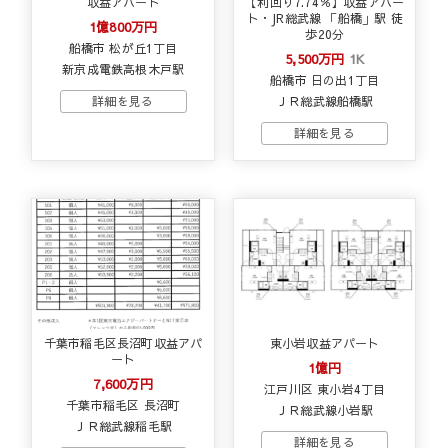
収益アパート
【利回り7.74％】収益アパー
ト・JR総武線 「船橋」駅 徒
1億800万円
歩20分
船橋市 松が丘1丁目
5,500万円
1K
新京成電鉄高根木戸駅
船橋市 日の出1丁目
ＪＲ総武線船橋駅
千葉市稲毛区長沼町収益アパ
東小岩収益アパート
ート
1億円
7,600万円
江戸川区 東小岩4丁目
千葉市稲毛区 長沼町
ＪＲ総武線小岩駅
ＪＲ総武線稲毛駅