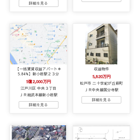
【一括賃貸収益アパート＊
収益物件
5.84%】新小岩駅２３分
5,820万円
5億2,000万円
松戸市 二十世紀が丘萩町
江戸川区 中央３丁目
ＪＲ中央線国分寺駅
ＪＲ総武本線新小岩駅