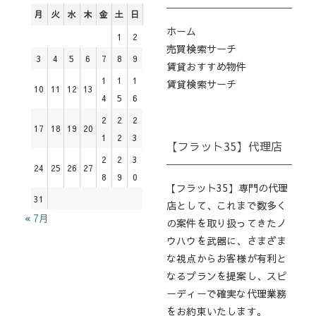
月
火
水
木
金
土
日
ホーム
1
2
売買検索サーチ
3
4
5
6
7
8
9
賃貸おすすめ物件
1
1
1
賃貸検索サーチ
10
11
12
13
4
5
6
2
2
2
17
18
19
20
1
2
3
【フラット35】代理店
2
2
3
24
25
26
27
8
9
0
【フラット35】専門の代理
31
店として、これまで数多く
« 7月
の案件を取り扱ってきたノ
ウハウを武器に、さまざま
な視点からお客様が有利と
なるプランを提案し、スピ
ーディーで確実な代理業務
をお約束いたします。