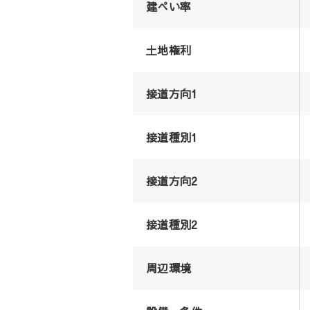
建ぺい率
土地権利
接道方向1
接道種別1
接道方向2
接道種別2
周辺環境