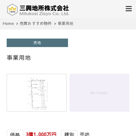
不動産の売買、賃貸、仲介、管理
Home
売買おすすめ物件
事業用地
三興地所株式会社
売地
事業用地
1
/
1
3億1,000万円
売地
価格
種別