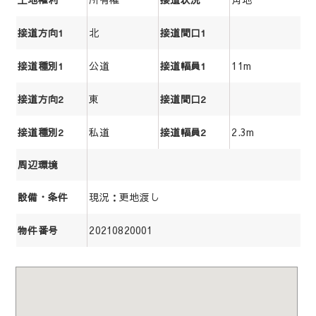
北
接道方向1
接道間口1
公道
11m
接道種別1
接道幅員1
東
接道方向2
接道間口2
私道
2.3m
接道種別2
接道幅員2
周辺環境
現況：更地渡し
設備・条件
20210820001
物件番号