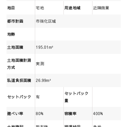
宅地
近隣商業
地目
用途地域
市街化区域
都市計画
地勢
195.01m²
土地面積
土地面積計測
実測
方式
26.99m²
私道負担面積
セットバック
有
セットバック
量
80%
400%
建ぺい率
容積率
所有権
角地
土地権利
接道状況