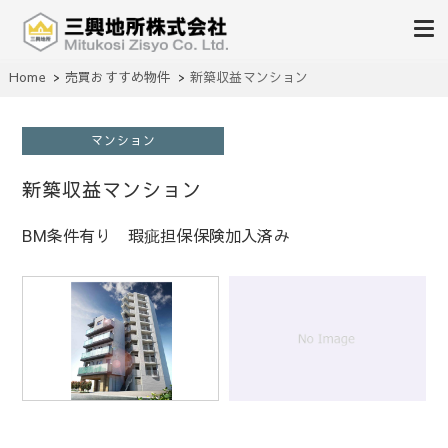
不動産の売買、賃貸、仲介、管理
Home
売買おすすめ物件
新築収益マンション
三興地所株式会社
マンション
新築収益マンション
BM条件有り 瑕疵担保保険加入済み
1
/
1