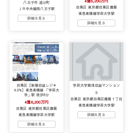
4億6,200万円
八王子市 追分町
目黒区 東京都目黒区鷹番
ＪＲ中央線西八王子駅
東急東横線学芸大学駅
目黒区【新築収益レジ＊
学芸大学築浅収益マンション
4.0%】東急東横線 「学芸大
8
学」駅 徒歩8分
目黒区 東京都目黒区鷹番１丁目
4億6,200万円
東急東横線学芸大学駅
目黒区 東京都目黒区鷹番
東急東横線学芸大学駅