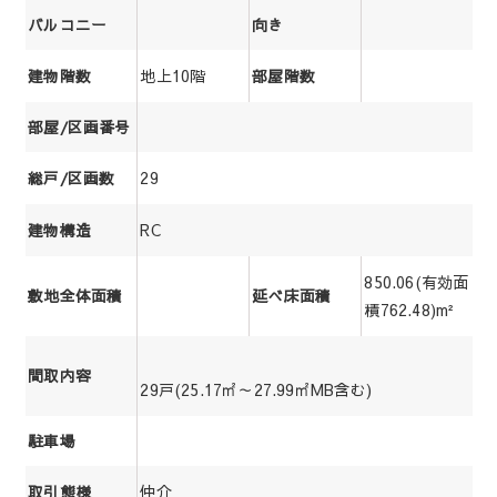
バルコニー
向き
地上10階
建物階数
部屋階数
部屋/区画番号
29
総戸/区画数
RC
建物構造
850.06(有効面
敷地全体面積
延べ床面積
積762.48)m²
間取内容
29戸(25.17㎡～27.99㎡MB含む)
駐車場
仲介
取引態様