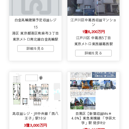
白金高輪建築予定収益レジ
江戸川区中葛西収益マンショ
ン
15
1億6,200万円
港区 東京都港区南麻布３丁目
江戸川区 中葛西5丁目
東京メトロ南北線白金高輪駅
東京メトロ東西線葛西駅
高収益レジ・JR中央線「西八
目黒区【新築収益Ms＊
王子」駅10分
4.0%】東急東横線 「学芸大
学」駅 徒歩8分
3億3,000万円