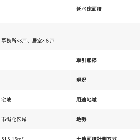
延べ床面積
事務所×3戸、居室×６戸
取引態様
現況
宅地
用途地域
市街化区域
地勢
515.16m²
土地面積計測方式