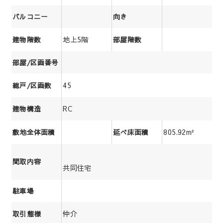
バルコニー
向き
地上5階
建物階数
部屋階数
部屋/区画番号
45
総戸/区画数
RC
建物構造
805.92m²
敷地全体面積
延べ床面積
間取内容
共同住宅
駐車場
仲介
取引態様