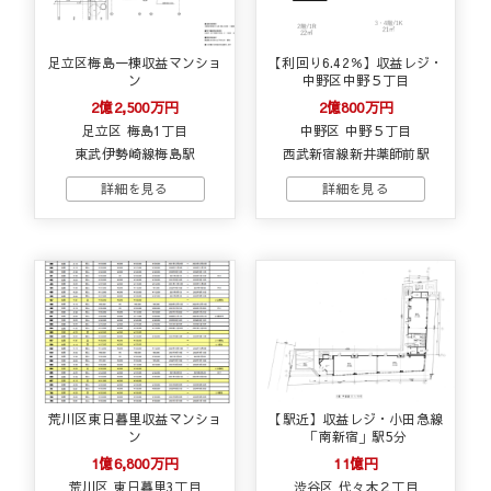
足立区梅島一棟収益マンショ
【利回り6.42％】収益レジ・
ン
中野区中野５丁目
2億2,500万円
2億800万円
足立区 梅島1丁目
中野区 中野５丁目
東武伊勢崎線梅島駅
西武新宿線新井薬師前駅
荒川区東日暮里収益マンショ
【駅近】収益レジ・小田急線
ン
「南新宿」駅5分
1億6,800万円
11億円
荒川区 東日暮里3丁目
渋谷区 代々木２丁目