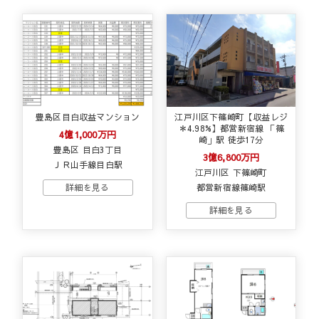
豊島区目白収益マンション
江戸川区下篠崎町【収益レジ
＊4.98%】都営新宿線 「篠
4億1,000万円
崎」駅 徒歩17分
豊島区 目白3丁目
3億6,800万円
ＪＲ山手線目白駅
江戸川区 下篠崎町
都営新宿線篠崎駅