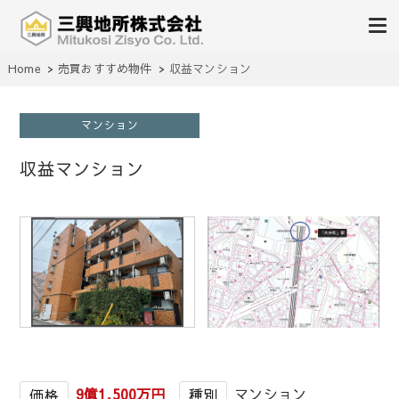
不動産の売買、賃貸、仲介、管理
Home
売買おすすめ物件
収益マンション
三興地所株式会社
マンション
収益マンション
1
/
1
9億1,500万円
マンション
価格
種別