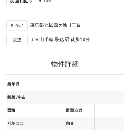
6.10%
表面利回り
東京都北区西ヶ原 1丁目
所在地
ＪＲ山手線 駒込駅 徒歩10分
交通
物件詳細
築年月
新築/中古
面積
計測方式
バルコニー
向き