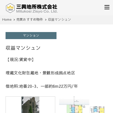
不動産の売買、賃貸、仲介、管理
Home
売買おすすめ物件
収益マンシュン
三興地所株式会社
マンション
収益マンシュン
【現況:賃貸中】
埋蔵文化財包蔵地・景観形成拠点地区
借地料:地番20-3、一部約6m22万円/年