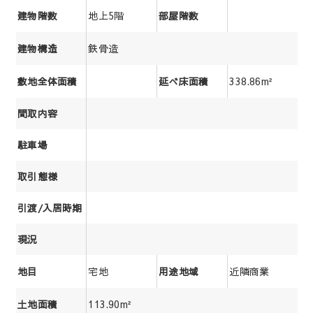
地上5階
建物階数
部屋階数
鉄骨造
建物構造
338.86m²
敷地全体面積
延べ床面積
間取内容
駐車場
取引態様
引渡/入居時期
現況
宅地
近隣商業
地目
用途地域
113.90m²
土地面積