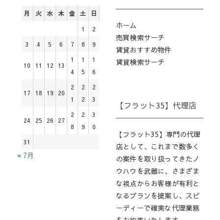
月
火
水
木
金
土
日
ホーム
1
2
売買検索サーチ
3
4
5
6
7
8
9
賃貸おすすめ物件
1
1
1
賃貸検索サーチ
10
11
12
13
4
5
6
2
2
2
17
18
19
20
1
2
3
【フラット35】代理店
2
2
3
24
25
26
27
8
9
0
【フラット35】専門の代理
31
店として、これまで数多く
« 7月
の案件を取り扱ってきたノ
ウハウを武器に、さまざま
な視点からお客様が有利と
なるプランを提案し、スピ
ーディーで確実な代理業務