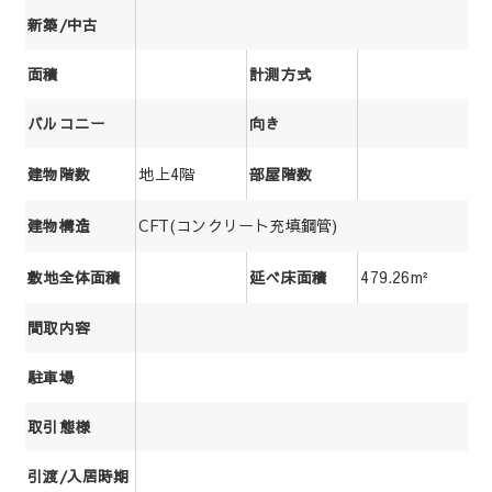
新築/中古
面積
計測方式
バルコニー
向き
地上4階
建物階数
部屋階数
CFT(コンクリート充填鋼管)
建物構造
479.26m²
敷地全体面積
延べ床面積
間取内容
駐車場
取引態様
引渡/入居時期