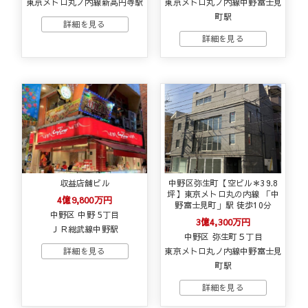
東京メトロ丸ノ内線新高円寺駅
東京メトロ丸ノ内線中野富士見
町駅
収益店舗ビル
中野区弥生町【空ビル＊39.8
坪】東京メトロ丸の内線 「中
4億9,800万円
野富士見町」駅 徒歩10分
中野区 中野 5丁目
3億4,300万円
ＪＲ総武線中野駅
中野区 弥生町５丁目
東京メトロ丸ノ内線中野富士見
町駅