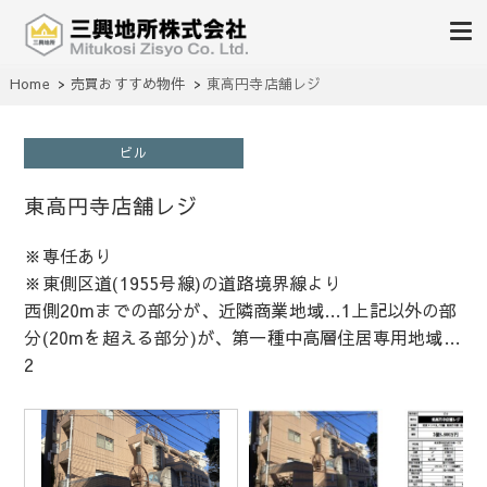
不動産の売買、賃貸、仲介、管理
Home
売買おすすめ物件
東高円寺店舗レジ
三興地所株式会社
ビル
東高円寺店舗レジ
※専任あり
※東側区道(1955号線)の道路境界線より
西側20mまでの部分が、近隣商業地域…1上記以外の部
分(20mを超える部分)が、第一種中高層住居専用地域…
2