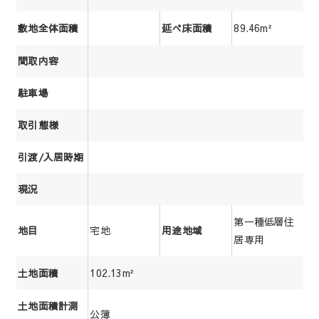
89.46m²
敷地全体面積
延べ床面積
間取内容
駐車場
取引態様
引渡/入居時期
現況
第一種低層住
宅地
地目
用途地域
居専用
102.13m²
土地面積
土地面積計測
公簿