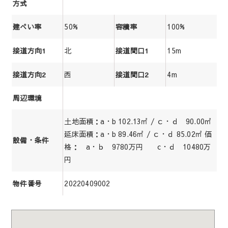
方式
50%
100%
建ぺい率
容積率
北
15m
接道方向1
接道間口1
西
4m
接道方向2
接道間口2
周辺環境
土地面積：a・b 102.13㎡ / ｃ・ｄ 90.00㎡
延床面積：a・b 89.46㎡ / ｃ・ｄ 85.02㎡ 価
設備・条件
格： a・ｂ 9780万円 c・ｄ 10480万
円
20220409002
物件番号