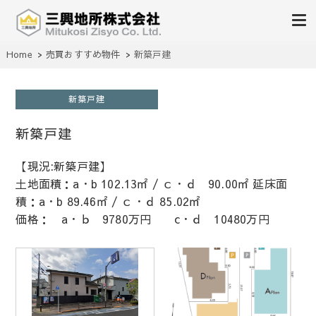
不動産の売買、賃貸、仲介、管理
Home
売買おすすめ物件
新築戸建
三興地所株式会社
新築戸建
新築戸建
【現況:新築戸建】
土地面積：a・b 102.13㎡ / ｃ・ｄ 90.00㎡ 延床面
積：a・b 89.46㎡ / ｃ・ｄ 85.02㎡
価格： a・ｂ 9780万円 c・ｄ 10480万円